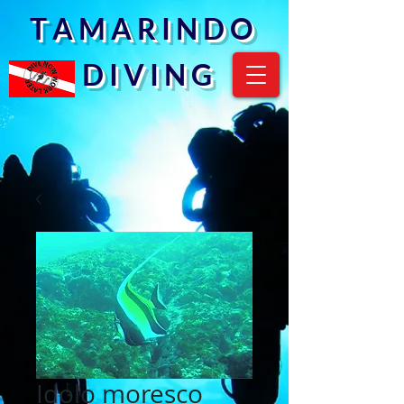
T A M A R I N D O
D I V I N G
Idolo moresco